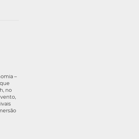
nomia –
 que
h, no
evento,
ivais
imersão