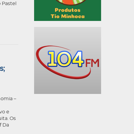
 Pastel
s;
nomia –
vo e
ita. Os
f Da