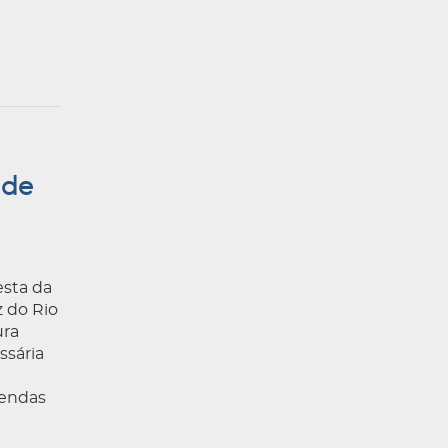
 de
esta da
 do Rio
ura
ssária
tendas