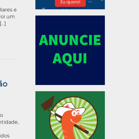
iares e
Foi um
[…]
ão
do
ntidade,
idos