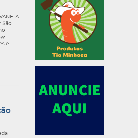
VANE. A
r São
 no
ow
es e
ção
ada