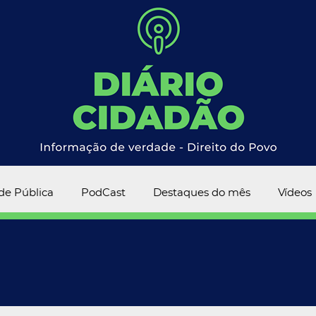
ade Pública
PodCast
Destaques do mês
Vídeos