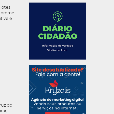
 lotes
Supreme
tive e
ruz do
rar,